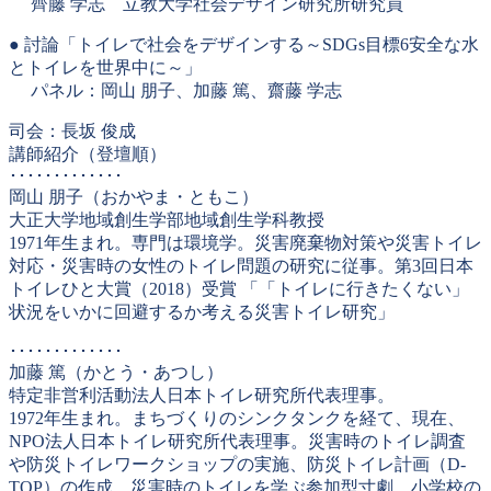
齊藤 学志 立教大学社会デザイン研究所研究員
● 討論「トイレで社会をデザインする～SDGs目標6安全な水
とトイレを世界中に～」
パネル：岡山 朋子、加藤 篤、齋藤 学志
司会：長坂 俊成
講師紹介（登壇順）
･････････････
岡山 朋子（おかやま・ともこ）
大正大学地域創生学部地域創生学科教授
1971年生まれ。専門は環境学。災害廃棄物対策や災害トイレ
対応・災害時の女性のトイレ問題の研究に従事。第3回日本
トイレひと大賞（2018）受賞 「「トイレに行きたくない」
状況をいかに回避するか考える災害トイレ研究」
･････････････
加藤 篤（かとう・あつし）
特定非営利活動法人日本トイレ研究所代表理事。
1972年生まれ。まちづくりのシンクタンクを経て、現在、
NPO法人日本トイレ研究所代表理事。災害時のトイレ調査
や防災トイレワークショップの実施、防災トイレ計画（D-
TOP）の作成、災害時のトイレを学ぶ参加型寸劇、小学校の