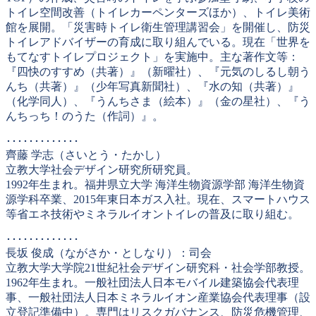
トイレ空間改善（トイレカーペンターズほか）、トイレ美術
館を展開。「災害時トイレ衛生管理講習会」を開催し、防災
トイレアドバイザーの育成に取り組んでいる。現在「世界を
もてなすトイレプロジェクト」を実施中。主な著作文等：
『四快のすすめ（共著）』（新曜社）、『元気のしるし朝う
んち（共著）』（少年写真新聞社）、『水の知（共著）』
（化学同人）、『うんちさま（絵本）』（金の星社）、『う
んちっち！のうた（作詞）』。
･････････････
齊藤 学志（さいとう・たかし）
立教大学社会デザイン研究所研究員。
1992年生まれ。福井県立大学 海洋生物資源学部 海洋生物資
源学科卒業、2015年東日本ガス入社。現在、スマートハウス
等省エネ技術やミネラルイオントイレの普及に取り組む。
･････････････
長坂 俊成（ながさか・としなり）：司会
立教大学大学院21世紀社会デザイン研究科・社会学部教授。
1962年生まれ。一般社団法人日本モバイル建築協会代表理
事、一般社団法人日本ミネラルイオン産業協会代表理事（設
立登記準備中）。専門はリスクガバナンス、防災危機管理、