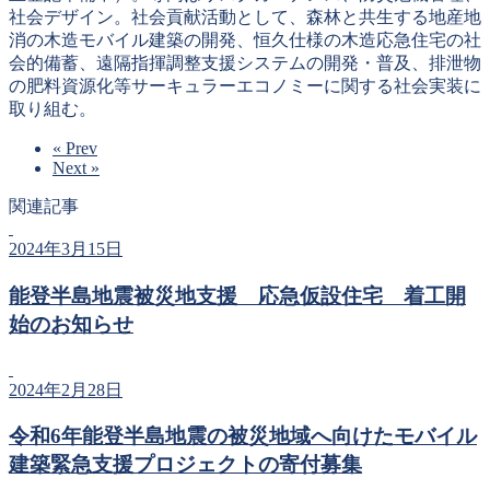
社会デザイン。社会貢献活動として、森林と共生する地産地
消の木造モバイル建築の開発、恒久仕様の木造応急住宅の社
会的備蓄、遠隔指揮調整支援システムの開発・普及、排泄物
の肥料資源化等サーキュラーエコノミーに関する社会実装に
取り組む。
« Prev
Next »
関連記事
2024年3月15日
能登半島地震被災地支援 応急仮設住宅 着工開
始のお知らせ
2024年2月28日
令和6年能登半島地震の被災地域へ向けたモバイル
建築緊急支援プロジェクトの寄付募集