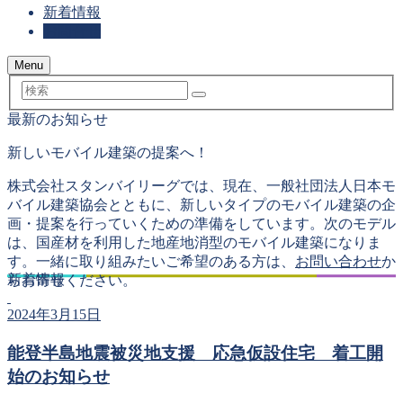
新着情報
お問合せ
Menu
検
索
最新のお知らせ
新しいモバイル建築の提案へ！
株式会社スタンバイリーグでは、現在、一般社団法人日本モ
バイル建築協会とともに、新しいタイプのモバイル建築の企
画・提案を行っていくための準備をしています。次のモデル
は、国産材を利用した地産地消型のモバイル建築になりま
す。一緒に取り組みたいご希望のある方は、
お問い合わせ
か
新着情報
らお寄せください。
2024年3月15日
能登半島地震被災地支援 応急仮設住宅 着工開
始のお知らせ